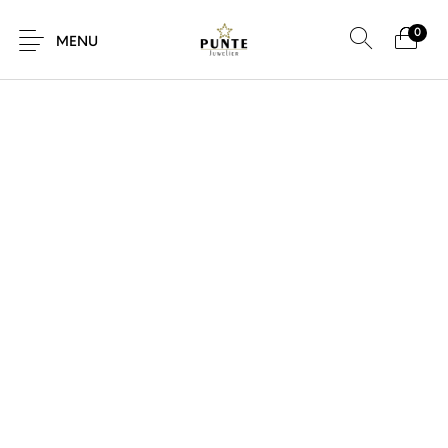
0
MENU
Sale
Sieraden
Horloges
Brillen
Giftcard
Accessoires