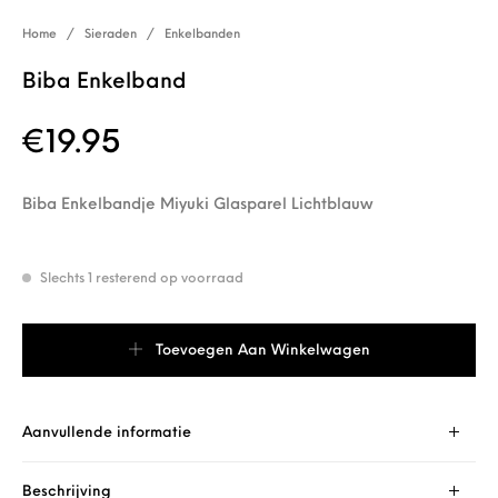
Home
/
Sieraden
/
Enkelbanden
Biba Enkelband
€
19.95
Biba Enkelbandje Miyuki Glasparel Lichtblauw
Slechts 1 resterend op voorraad
Biba Enkelband aantal
Toevoegen Aan Winkelwagen
Aanvullende informatie
Beschrijving