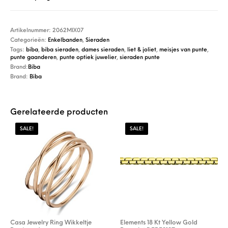
Artikelnummer:
2062MIX07
Categorieën:
Enkelbanden
,
Sieraden
Tags:
biba
,
biba sieraden
,
dames sieraden
,
liet & joliet
,
meisjes van punte
,
punte gaanderen
,
punte optiek juwelier
,
sieraden punte
Brand:
Biba
Brand:
Biba
Gerelateerde producten
SALE!
SALE!
Casa Jewelry Ring Wikkeltje
Elements 18 Kt Yellow Gold