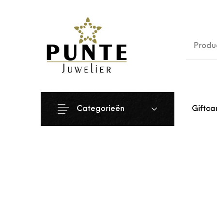
Sale
Siera
Categorieën
Giftca