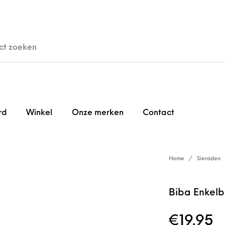
den
Horloges
Brillen
Gi
rd
Winkel
Onze merken
Contact
Home
/
Sieraden
Biba Enkel
€
19.95