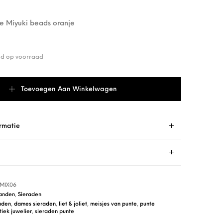
e Miyuki beads oranje
end op voorraad
aantal
Toevoegen Aan Winkelwagen
rmatie
MIX06
anden
,
Sieraden
aden
,
dames sieraden
,
liet & joliet
,
meisjes van punte
,
punte
iek juwelier
,
sieraden punte