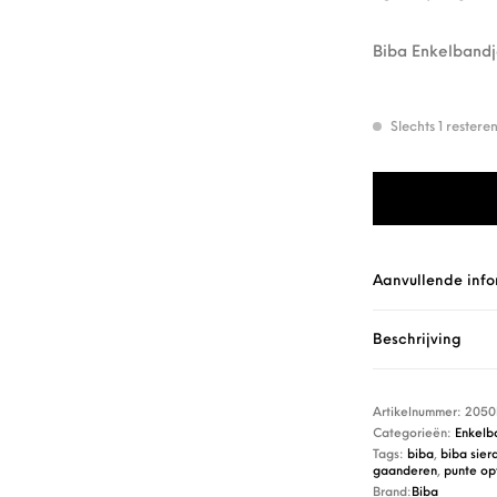
Biba Enkelbandj
Slechts 1 rester
Biba Enkelband 
Aanvullende info
Beschrijving
Artikelnummer:
2050
Categorieën:
Enkelb
Tags:
biba
,
biba sier
gaanderen
,
punte opt
Brand:
Biba