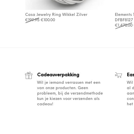
Casa Jewelry Ring Wikkel Zilver
Elements 
Oorspronkelijke prijs was: €199.95.
Huidige prijs is: €100.00.
€
199.95
€
100.00
DFBF8127
€
1,470.00
Cadeauverpakking
Ea
Wil je iemand verrassen met een
Wil
van onze producten. Geen
al 
probleem, bij de verzendmethode
aan
kun je kiezen voor verzenden als
con
cadeau!
het