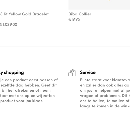
18 Kt Yellow Gold Bracelet
Biba Collier
€
19.95
Oorspronkelijke prijs was: €1,470.00.
Huidige prijs is: €1,029.00.
€
1,029.00
sy shopping
Service
 je een product eerst passen of
Punte staat voor klanttev
dezelfde dag hebben. Geef dit
en zal er dan ook alles a
 bij het afrekenen of neem
om jou te helpen met al j
tact met ons op en wij zetten
vragen of problemen. Dit 
 product voor jou klaar.
ons te bellen, te mailen 
langs te komen in de winke