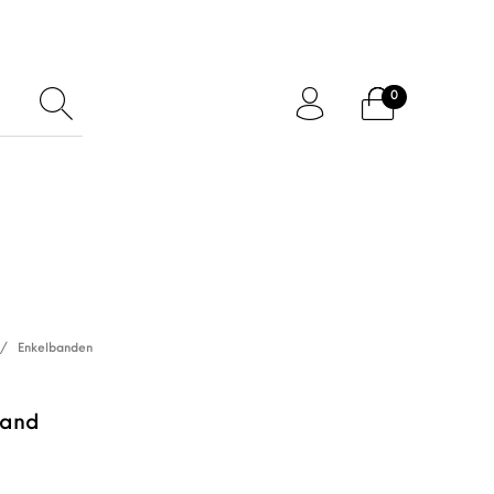
0
ftcard
Accessoires
/
Enkelbanden
band