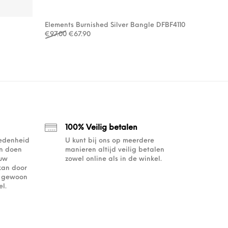
Elements Burnished Silver Bangle DFBF4110
Oorspronkelijke prijs was: €97.00.
Huidige prijs is: €67.90.
€
97.00
€
67.90
100% Veilig betalen
redenheid
U kunt bij ons op meerdere
an doen
manieren altijd veilig betalen
ouw
zowel online als in de winkel.
kan door
of gewoon
l.