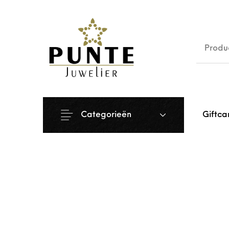
Sale
Siera
Categorieën
Giftca