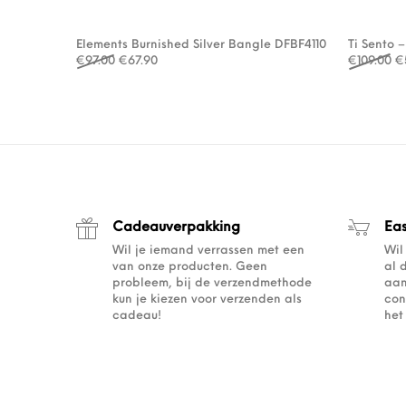
Elements Burnished Silver Bangle DFBF4110
Ti Sento 
Oorspronkelijke prijs was: €97.00.
Huidige prijs is: €67.90.
Oo
€
97.00
€
67.90
€
109.00
€
Cadeauverpakking
Ea
Wil je iemand verrassen met een
Wil
van onze producten. Geen
al 
probleem, bij de verzendmethode
aan
kun je kiezen voor verzenden als
con
cadeau!
het