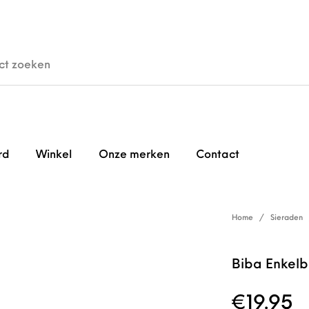
den
Horloges
Brillen
Gi
rd
Winkel
Onze merken
Contact
Home
/
Sieraden
Biba Enkel
€
19.95