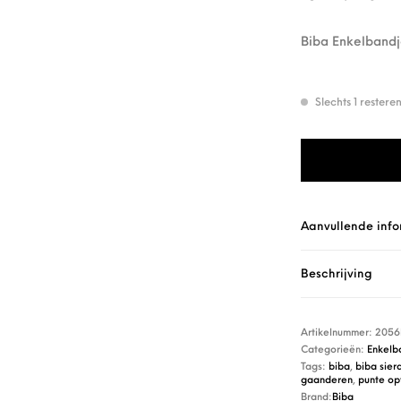
Biba Enkelbandj
Slechts 1 rester
Biba Enkelband 
Aanvullende info
Beschrijving
Artikelnummer:
2056
Categorieën:
Enkelb
Tags:
biba
,
biba sier
gaanderen
,
punte opt
Brand:
Biba