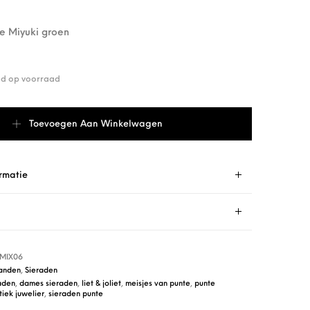
e Miyuki groen
end op voorraad
aantal
Toevoegen Aan Winkelwagen
rmatie
MIX06
anden
,
Sieraden
aden
,
dames sieraden
,
liet & joliet
,
meisjes van punte
,
punte
iek juwelier
,
sieraden punte