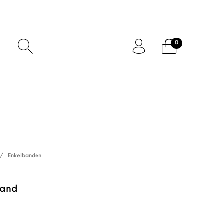
0
ftcard
Accessoires
/
Enkelbanden
band