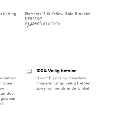
s Ketting
Elements 18 Kt Yellow Gold Bracelet
: €89.00.
0.00.
DFBF8127
Oorspronkelijke prijs was: €1,470.00.
Huidige prijs is: €1,029.00.
€
1,470.00
€
1,029.00
100% Veilig betalen
redenheid
U kunt bij ons op meerdere
an doen
manieren altijd veilig betalen
ouw
zowel online als in de winkel.
kan door
of gewoon
l.