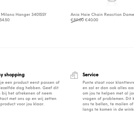
– Milano Hanger 34015SY
Ania Haie Chain Reaction Dame
rspronkelijke prijs was: €109.00.
Huidige prijs is: €54.50.
Oorspronkelijke prijs was
Huidige prijs is: €4
54.50
€
89.00
€
40.00
sy shopping
Service
 je een product eerst passen of
Punte staat voor klanttev
dezelfde dag hebben. Geef dit
en zal er dan ook alles a
 bij het afrekenen of neem
om jou te helpen met al j
tact met ons op en wij zetten
vragen of problemen. Dit 
 product voor jou klaar.
ons te bellen, te mailen 
langs te komen in de winke