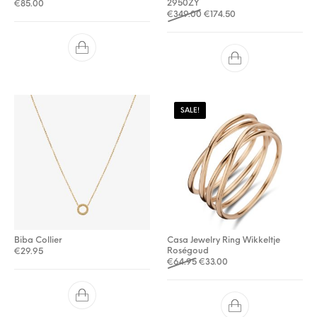
2950ZY
€
85.00
Oorspronkelijke prijs was: 
Huidige prijs is: €174
€
349.00
€
174.50
SALE!
Biba Collier
Casa Jewelry Ring Wikkeltje
Roségoud
€
29.95
Oorspronkelijke prijs was: €
Huidige prijs is: €33.0
€
64.95
€
33.00