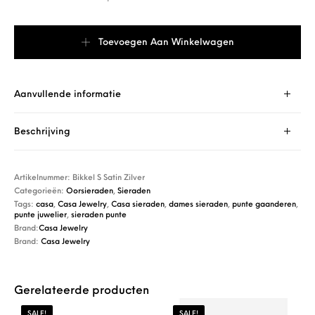
Casa Jewelry Oorsieraad Bikkel S Satin Zilver aantal
Toevoegen Aan Winkelwagen
Aanvullende informatie
Beschrijving
Artikelnummer:
Bikkel S Satin Zilver
Categorieën:
Oorsieraden
,
Sieraden
Tags:
casa
,
Casa Jewelry
,
Casa sieraden
,
dames sieraden
,
punte gaanderen
,
punte juwelier
,
sieraden punte
Brand:
Casa Jewelry
Brand:
Casa Jewelry
Gerelateerde producten
SALE!
SALE!