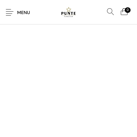
0
SALE!
MENU
Sale
Sieraden
Horloges
Brillen
Giftcard
Accessoires