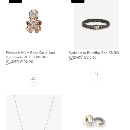
Elements Mum Rose Gold And
Buddha to Buddha Ben XS RG
Diamonds DCHF9186.003
Oorspronkelijke prijs was: 
Huidige prijs is: €510
€
729.00
€
510.30
Oorspronkelijke prijs was: €147.00.
Huidige prijs is: €102.90.
€
147.00
€
102.90