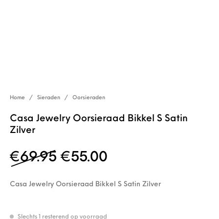
Home
/
Sieraden
/
Oorsieraden
Casa Jewelry Oorsieraad Bikkel S Satin
Zilver
Oorspronkelijke prijs w
Huidige prijs is: 
€
69.95
€
55.00
Casa Jewelry Oorsieraad Bikkel S Satin Zilver
Slechts 1 resterend op voorraad