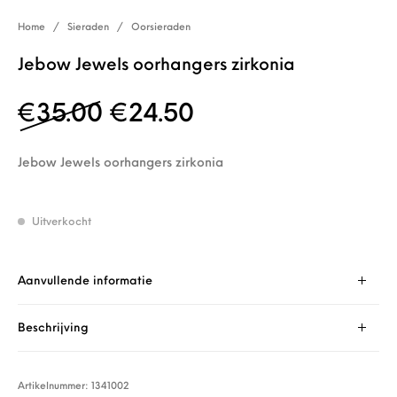
Home
/
Sieraden
/
Oorsieraden
Jebow Jewels oorhangers zirkonia
Oorspronkelijke prijs w
Huidige prijs is: 
€
35.00
€
24.50
Jebow Jewels oorhangers zirkonia
Uitverkocht
Aanvullende informatie
Beschrijving
Artikelnummer:
1341002