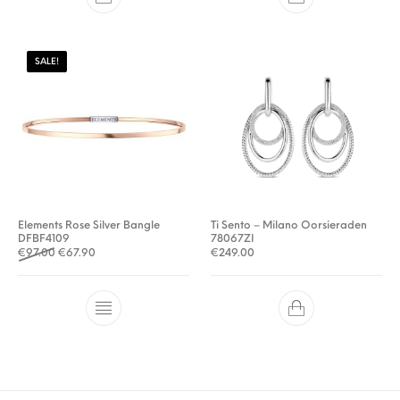
SALE!
Elements Rose Silver Bangle
Ti Sento – Milano Oorsieraden
DFBF4109
78067ZI
Oorspronkelijke prijs was: €97.00.
Huidige prijs is: €67.90.
€
97.00
€
67.90
€
249.00