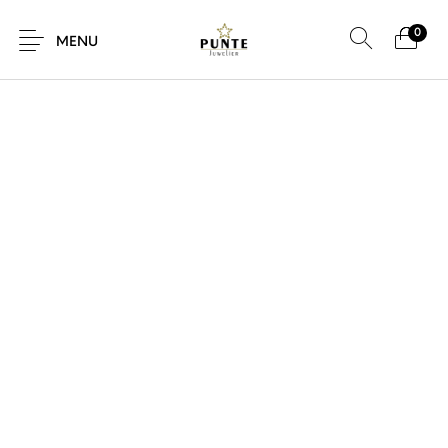
0
SALE!
MENU
Sale
Sieraden
Horloges
Brillen
Giftcard
Accessoires