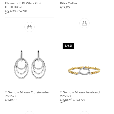
Elements 18 Kt White Gold
Biba Collier
DCHFD3320
€
19.95
Oorspronkelijke prijs was: €97.00.
Huidige prijs is: €67.90.
€
97.00
€
67.90
SALE!
Ti Sento – Milano Oorsieraden
Ti Sento – Milano Armband
78067ZI
2950ZY
Oorspronkelijke prijs was: 
Huidige prijs is: €174
€
249.00
€
349.00
€
174.50