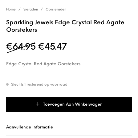
Home
/
Sieraden
/
Oorsieraden
Sparkling Jewels Edge Crystal Red Agate
Oorstekers
Oorspronkelijke prijs w
Huidige prijs is: 
€
64.95
€
45.47
Edge Crystal Red Agate Oorstekers
Slechts 1 resterend op voorraad
Sparkling Jewels Edge Crystal Red Agate Oorstekers aantal
Toevoegen Aan Winkelwagen
Aanvullende informatie