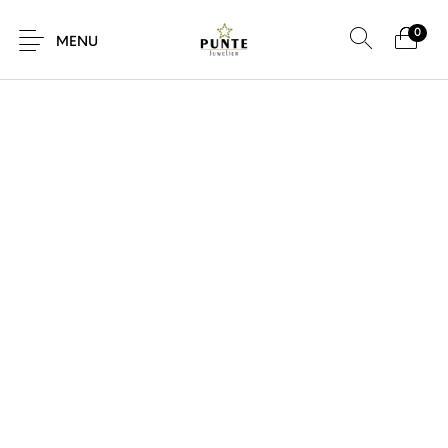
0
SALE!
MENU
Sale
Sieraden
Horloges
Brillen
Giftcard
Accessoires