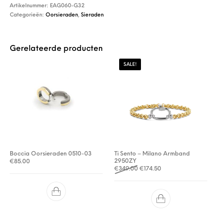
Artikelnummer:
EAG060-G32
Categorieën:
Oorsieraden
,
Sieraden
Gerelateerde producten
SALE!
Boccia Oorsieraden 0510-03
Ti Sento – Milano Armband
2950ZY
€
85.00
Oorspronkelijke prijs was: 
Huidige prijs is: €174
€
349.00
€
174.50