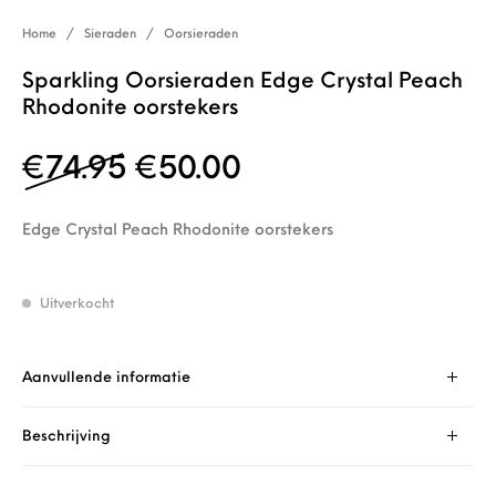
Home
/
Sieraden
/
Oorsieraden
Sparkling Oorsieraden Edge Crystal Peach
Rhodonite oorstekers
Oorspronkelijke prijs wa
Huidige prijs is: 
€
74.95
€
50.00
Edge Crystal Peach Rhodonite oorstekers
Uitverkocht
Aanvullende informatie
Beschrijving