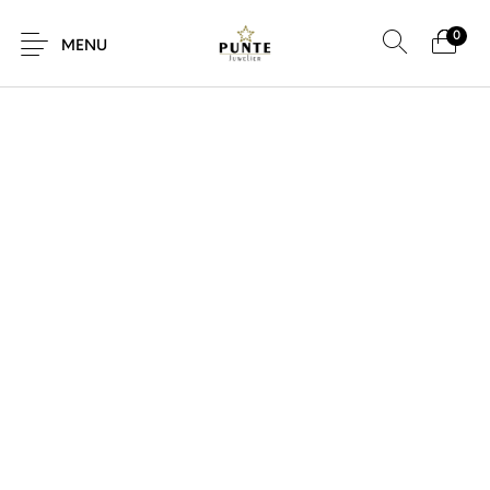
0
SALE!
MENU
Sale
Sieraden
Horloges
Brillen
Giftcard
Accessoires