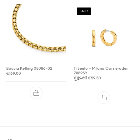
SALE!
Boccia Ketting 08086-02
Ti Sento – Milano Oorsieraden
7889SY
€
169.00
Oorspronkelijke prijs was: €1
Huidige prijs is: €59.5
€
119.00
€
59.50