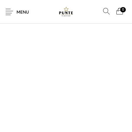
0
MENU
Sale
Sieraden
Horloges
Brillen
Giftcard
Accessoires