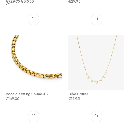
Oorspronkelijke prijs was: €729.00.
Huidige prijs is: €510.30.
€
729.00
€
510.30
€
29.95
Boccia Ketting 08086-02
Biba Collier
€
169.00
€
19.95