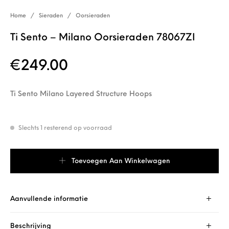
Home
/
Sieraden
/
Oorsieraden
Ti Sento – Milano Oorsieraden 78067ZI
€
249.00
Ti Sento Milano Layered Structure Hoops
Slechts 1 resterend op voorraad
Ti Sento - Milano Oorsieraden 78067ZI aantal
Toevoegen Aan Winkelwagen
Aanvullende informatie
Beschrijving