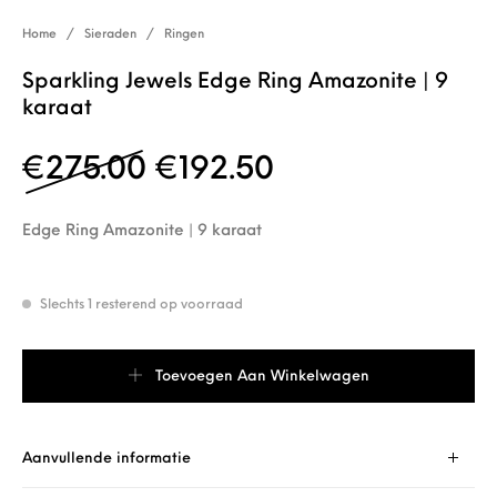
Home
/
Sieraden
/
Ringen
Sparkling Jewels Edge Ring Amazonite | 9
karaat
Oorspronkelijke prijs 
Huidige prijs is
€
275.00
€
192.50
Edge Ring Amazonite | 9 karaat
Slechts 1 resterend op voorraad
Sparkling Jewels Edge Ring Amazonite | 9 karaat aantal
Toevoegen Aan Winkelwagen
Aanvullende informatie