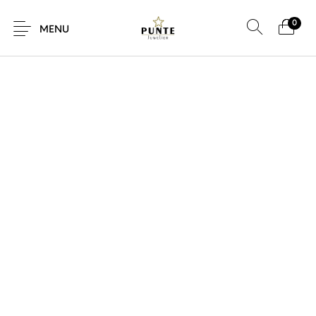
0
SALE!
MENU
Sale
Sieraden
Horloges
Brillen
Giftcard
Accessoires