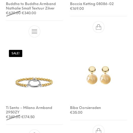
Buddha to Buddha Armband
Boccia Ketting 08086-02
Nathalie Small Textuur Zilver
€
169.00
Oorspronkelijke prijs was: €629.00.
Huidige prijs is: €340.00.
€
629.00
€
340.00
SALE!
Ti Sento – Milano Armband
Biba Oorsieraden
2950ZY
€
35.00
Oorspronkelijke prijs was: €349.00.
Huidige prijs is: €174.50.
€
349.00
€
174.50