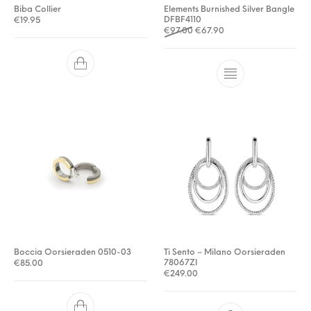
Biba Collier
Elements Burnished Silver Bangle
DFBF4110
€
19.95
Oorspronkelijke prijs was: €
Huidige prijs is: €67.9
€
97.00
€
67.90
Boccia Oorsieraden 0510-03
Ti Sento – Milano Oorsieraden
78067ZI
€
85.00
€
249.00