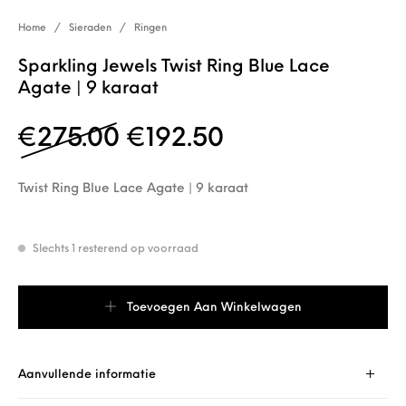
Home
/
Sieraden
/
Ringen
Sparkling Jewels Twist Ring Blue Lace
Agate | 9 karaat
Oorspronkelijke prijs 
Huidige prijs is
€
275.00
€
192.50
Twist Ring Blue Lace Agate | 9 karaat
Slechts 1 resterend op voorraad
Sparkling Jewels Twist Ring Blue Lace Agate | 9 karaat aantal
Toevoegen Aan Winkelwagen
Aanvullende informatie