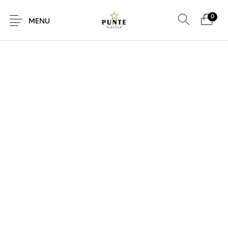
0
SALE!
MENU
Sale
Sieraden
Horloges
Brillen
Giftcard
Accessoires