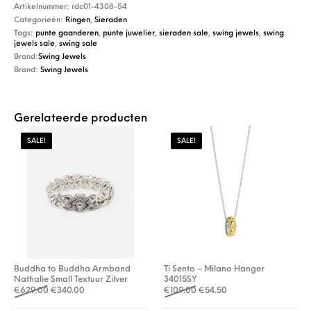
Artikelnummer:
rdc01-4308-54
Categorieën:
Ringen
,
Sieraden
Tags:
punte gaanderen
,
punte juwelier
,
sieraden sale
,
swing jewels
,
swing
jewels sale
,
swing sale
Brand:
Swing Jewels
Brand:
Swing Jewels
Gerelateerde producten
SALE!
SALE!
Buddha to Buddha Armband
Ti Sento – Milano Hanger
Nathalie Small Textuur Zilver
34015SY
Oorspronkelijke prijs was: €629.00.
Huidige prijs is: €340.00.
Oorspronkelijke prijs was: €
Huidige prijs is: €54.
€
629.00
€
340.00
€
109.00
€
54.50