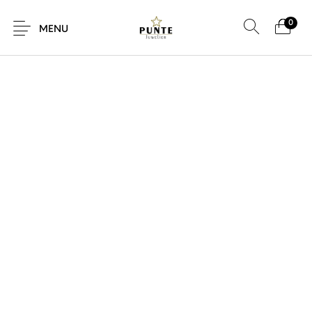
0
SALE!
MENU
Sale
Sieraden
Horloges
Brillen
Giftcard
Accessoires