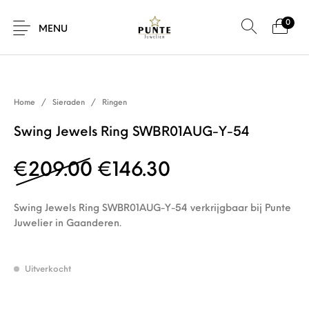
0
SALE!
MENU
Home
/
Sieraden
/
Ringen
Sale
Sieraden
Horloges
Brillen
Swing Jewels Ring SWBR01AUG-Y-54
Oorspronkelijke prijs 
Huidige prijs is
€
209.00
€
146.30
Giftcard
Accessoires
Swing Jewels Ring SWBR01AUG-Y-54 verkrijgbaar bij Punte
Juwelier in Gaanderen.
Uitverkocht