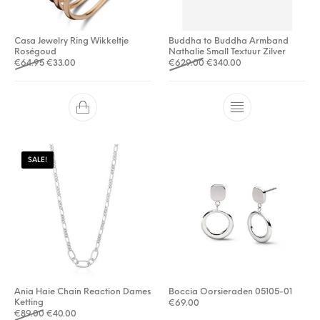
Casa Jewelry Ring Wikkeltje
Buddha to Buddha Armband
Roségoud
Nathalie Small Textuur Zilver
Oorspronkelijke prijs was: €64.95.
Huidige prijs is: €33.00.
Oorspronkelijke prijs was: 
Huidige prijs is: €3
€
64.95
€
33.00
€
629.00
€
340.00
SALE!
Ania Haie Chain Reaction Dames
Boccia Oorsieraden 05105-01
Ketting
€
69.00
Oorspronkelijke prijs was: €89.00.
Huidige prijs is: €40.00.
€
89.00
€
40.00