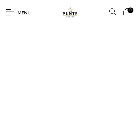
0
SALE!
MENU
Sale
Sieraden
Horloges
Brillen
Giftcard
Accessoires