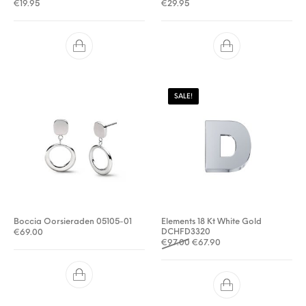
€
19.95
€
29.95
SALE!
Boccia Oorsieraden 05105-01
Elements 18 Kt White Gold
DCHFD3320
€
69.00
Oorspronkelijke prijs was: €
Huidige prijs is: €67.9
€
97.00
€
67.90