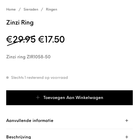
Home
/
Sieraden
/
Ringen
Zinzi Ring
Oorspronkelijke prijs wa
Huidige prijs is: €
€
29.95
€
17.50
Zinzi ring ZIR1058-50
Slechts 1 resterend op voorraad
Zinzi Ring aantal
Toevoegen Aan Winkelwagen
Aanvullende informatie
Beschrijving