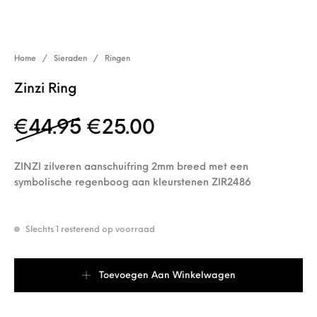
Home
/
Sieraden
/
Ringen
Zinzi Ring
Oorspronkelijke prijs wa
Huidige prijs is: 
€
44.95
€
25.00
ZINZI zilveren aanschuifring 2mm breed met een
symbolische regenboog aan kleurstenen ZIR2486
Slechts 1 resterend op voorraad
Zinzi Ring aantal
Toevoegen Aan Winkelwagen