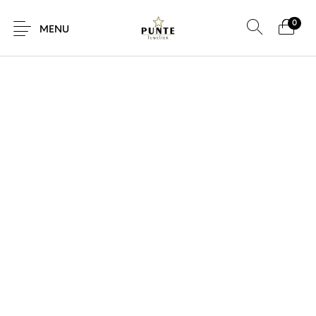
0
SALE!
MENU
Sale
Sieraden
Horloges
Brillen
Giftcard
Accessoires