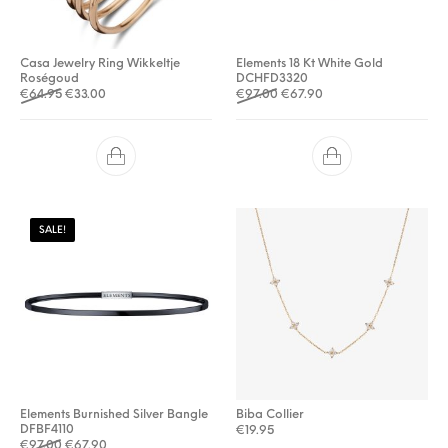
Casa Jewelry Ring Wikkeltje
Elements 18 Kt White Gold
Roségoud
DCHFD3320
Oorspronkelijke prijs was: €64.95.
Huidige prijs is: €33.00.
Oorspronkelijke prijs was: €
Huidige prijs is: €67.9
€
64.95
€
33.00
€
97.00
€
67.90
SALE!
Elements Burnished Silver Bangle
Biba Collier
DFBF4110
€
19.95
Oorspronkelijke prijs was: €97.00.
Huidige prijs is: €67.90.
€
97.00
€
67.90