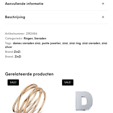
Aanvullende informatie
Beschrijving
Artikelnummer:
ZIR2486
Categorieën:
Ringen
,
Sieraden
Tags:
dames sieraden zinzi
,
punte juwelier
,
zinzi
,
zinzi ring
,
zinzi sieraden
,
zinzi
zilver
Brand:
ZinZi
Brand:
ZinZi
Gerelateerde producten
SALE!
SALE!