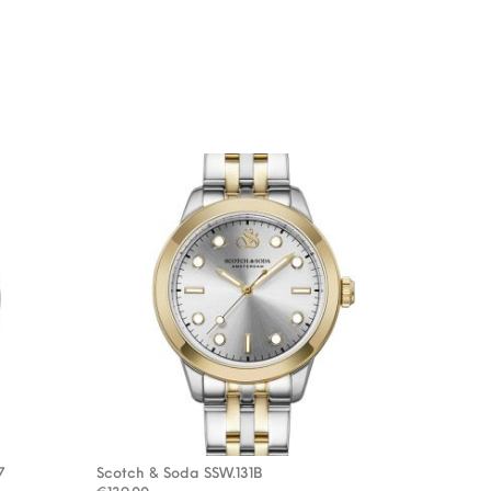
7
Scotch & Soda SSW.131B