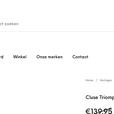
den
Horloges
Brillen
Gi
rd
Winkel
Onze merken
Contact
Home
/
Horloges
Cluse Triomp
€
139.95