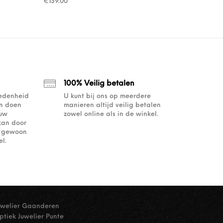
: €35.95.
.98.
€
139.00
100% Veilig betalen
redenheid
U kunt bij ons op meerdere
an doen
manieren altijd veilig betalen
ouw
zowel online als in de winkel.
kan door
of gewoon
l.
uwelier Gaanderen
ptiek Juwelier Punte