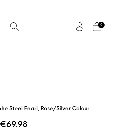
0
ftcard
Accessoires
he Steel Pearl, Rose/Silver Colour
Oorspronkelijke prijs was: €139.9
Huidige prijs is: €69.98.
€
69.98