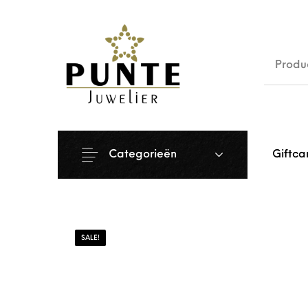
Sale
Siera
Categorieën
Giftca
SALE!