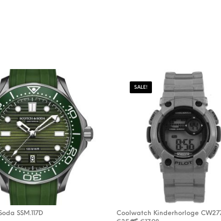
SALE!
Soda SSM.117D
Coolwatch Kinderhorloge CW27