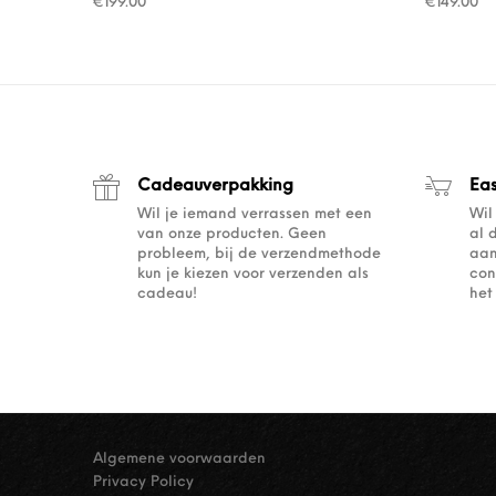
€
199.00
€
149.00
Cadeauverpakking
Ea
Wil je iemand verrassen met een
Wil
van onze producten. Geen
al 
probleem, bij de verzendmethode
aan
kun je kiezen voor verzenden als
con
cadeau!
het
Algemene voorwaarden
Privacy Policy