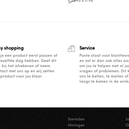
Oorspronkelijke prijs was
Huidige prijs is: €17
€
35.95
€
17.98
sy shopping
Service
 je een product eerst passen of
Punte staat voor klanttev
dezelfde dag hebben. Geef dit
en zal er dan ook alles a
 bij het afrekenen of neem
om jou te helpen met al j
tact met ons op en wij zetten
vragen of problemen. Dit 
 product voor jou klaar.
ons te bellen, te mailen 
langs te komen in de winke
Sieraden
J
Horloges
O