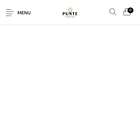
0
SALE!
MENU
Sale
Sieraden
Horloges
Brillen
Giftcard
Accessoires