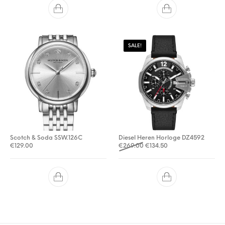
SALE!
Scotch & Soda SSW.126C
Diesel Heren Horloge DZ4592
Oorspronkelijke prijs was: 
Huidige prijs is: €13
€
129.00
€
269.00
€
134.50