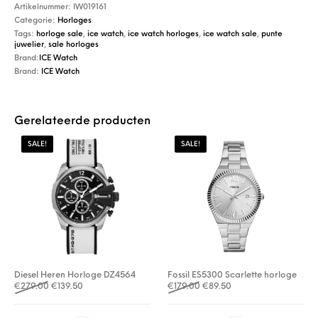
Artikelnummer:
IW019161
Categorie:
Horloges
Tags:
horloge sale
,
ice watch
,
ice watch horloges
,
ice watch sale
,
punte
juwelier
,
sale horloges
Brand:
ICE Watch
Brand:
ICE Watch
Gerelateerde producten
SALE!
SALE!
Diesel Heren Horloge DZ4564
Fossil ES5300 Scarlette horloge
Oorspronkelijke prijs was: €279.00.
Huidige prijs is: €139.50.
Oorspronkelijke prijs was: €
Huidige prijs is: €89.5
€
279.00
€
139.50
€
179.00
€
89.50