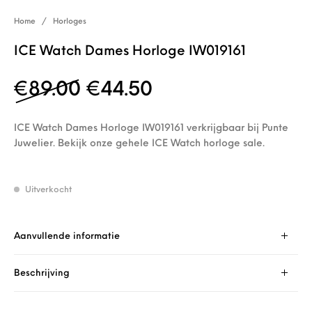
Home
/
Horloges
ICE Watch Dames Horloge IW019161
Oorspronkelijke prijs w
Huidige prijs is: 
€
89.00
€
44.50
ICE Watch Dames Horloge IW019161 verkrijgbaar bij Punte
Juwelier. Bekijk onze gehele ICE Watch horloge sale.
Uitverkocht
Aanvullende informatie
Beschrijving