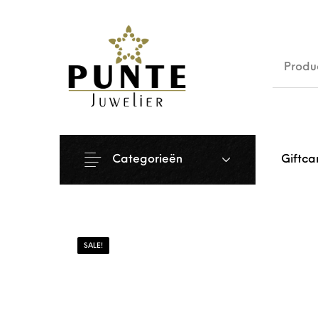
Sale
Siera
Categorieën
Giftca
SALE!