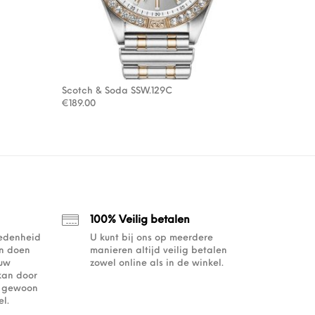
Scotch & Soda SSW.129C
€
189.00
100% Veilig betalen
redenheid
U kunt bij ons op meerdere
an doen
manieren altijd veilig betalen
ouw
zowel online als in de winkel.
kan door
of gewoon
l.