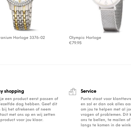
tanium Horloge 3376-02
Olympic Horloge
€
79.95
sy shopping
Service
 je een product eerst passen of
Punte staat voor klanttev
dezelfde dag hebben. Geef dit
en zal er dan ook alles a
 bij het afrekenen of neem
om jou te helpen met al j
tact met ons op en wij zetten
vragen of problemen. Dit 
 product voor jou klaar.
ons te bellen, te mailen 
langs te komen in de winke