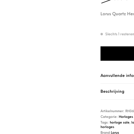
Lorus Quartz H
Slechts 1 rester
Lorus Quartz He
Aanvullende info
Beschrijving
Artikelnummer:
RH36
Categorie:
Horloges
Tags:
horloge sale
,
l
horloges
Brand:
Lorus