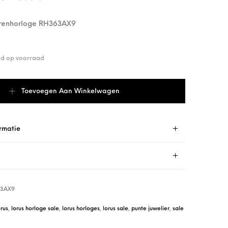
erenhorloge RH363AX9
end op voorraad
renhorloge RH363AX9 aantal
Toevoegen Aan Winkelwagen
rmatie
3AX9
orus
,
lorus horloge sale
,
lorus horloges
,
lorus sale
,
punte juwelier
,
sale