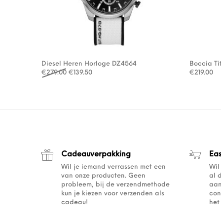
Diesel Heren Horloge DZ4564
Boccia Ti
Oorspronkelijke prijs was: €279.00.
Huidige prijs is: €139.50.
€
279.00
€
139.50
€
219.00
Cadeauverpakking
Ea
Wil je iemand verrassen met een
Wil
van onze producten. Geen
al 
probleem, bij de verzendmethode
aan
kun je kiezen voor verzenden als
con
cadeau!
het