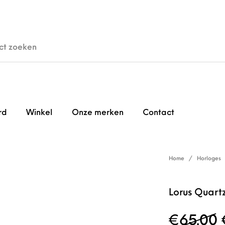
den
Horloges
Brillen
Gi
rd
Winkel
Onze merken
Contact
Home
/
Horloges
Lorus Quar
€
65.00