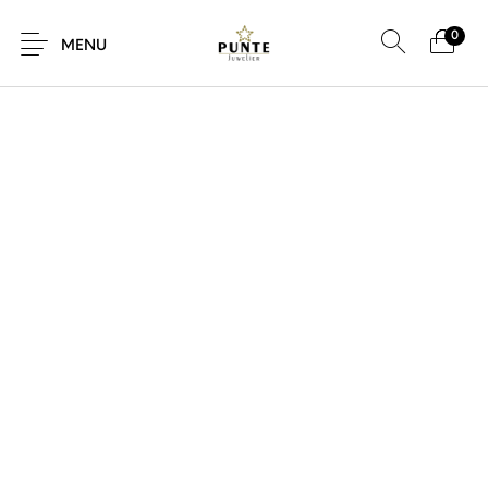
0
SALE!
MENU
Sale
Sieraden
Horloges
Brillen
Giftcard
Accessoires