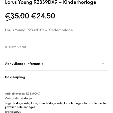
Lorus Young R2339DX9 – Kinderhorloge
Oorspronkelijke prijs w
Huidige prijs is: 
€
35.00
€
24.50
Lorus Young R2339DX9 – Kinderhorloge
Uitverkocht
Aanvullende informatie
Beschrijving
Artikelnummer:
R2339DX9
Categorie:
Horloges
Tags:
horloge sale
,
lorus
,
lorus horloge sale
,
lorus horloges
,
lorus sale
,
punte
juwelier
,
sale horloges
Brand:
Lorus