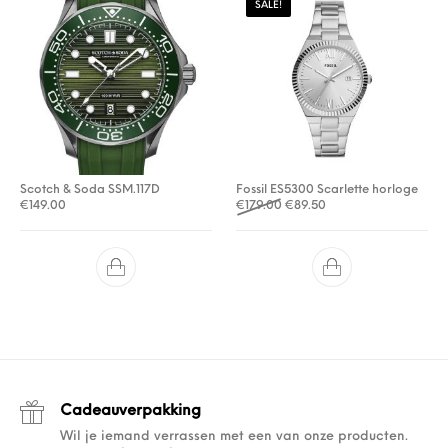
SALE!
Scotch & Soda SSM.117D
Fossil ES5300 Scarlette horloge
Oorspronkelijke prijs was: €
Huidige prijs is: €89.5
€
149.00
€
179.00
€
89.50
Cadeauverpakking
Wil je iemand verrassen met een van onze producten.