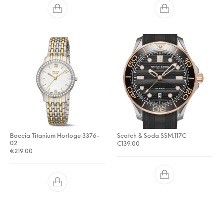
Boccia Titanium Horloge 3376-
Scotch & Soda SSM.117C
02
€
139.00
€
219.00