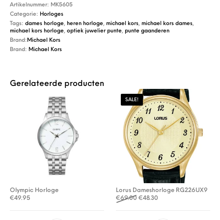
Artikelnummer:
MK5605
Categorie:
Horloges
Tags:
dames horloge
,
heren horloge
,
michael kors
,
michael kors dames
,
michael kors horloge
,
optiek juwelier punte
,
punte gaanderen
Brand:
Michael Kors
Brand:
Michael Kors
Gerelateerde producten
SALE!
Olympic Horloge
Lorus Dameshorloge RG226UX9
Oorspronkelijke prijs was: €
Huidige prijs is: €48.30
€
49.95
€
69.00
€
48.30