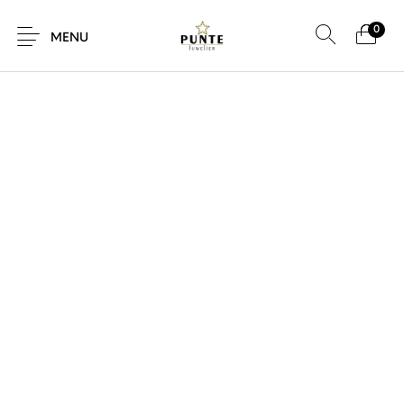
0
SALE!
MENU
Sale
Sieraden
Horloges
Brillen
Giftcard
Accessoires