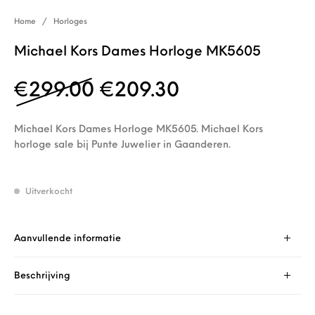
Home
/
Horloges
Michael Kors Dames Horloge MK5605
Oorspronkelijke prijs 
Huidige prijs i
€
299.00
€
209.30
Michael Kors Dames Horloge MK5605. Michael Kors
horloge sale bij Punte Juwelier in Gaanderen.
Uitverkocht
Aanvullende informatie
Beschrijving