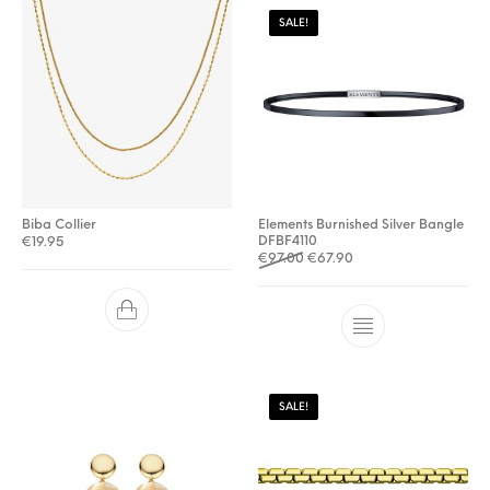
SALE!
Biba Collier
Elements Burnished Silver Bangle
DFBF4110
€
19.95
Oorspronkelijke prijs was: €
Huidige prijs is: €67.9
€
97.00
€
67.90
SALE!