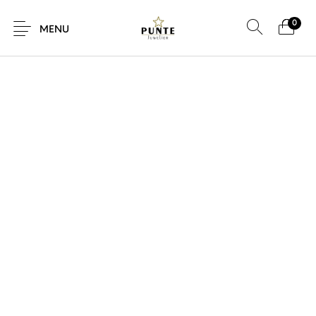
0
SALE!
MENU
Sale
Sieraden
Horloges
Brillen
Giftcard
Accessoires