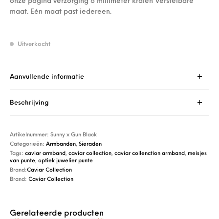
onze pagina verzorging 6 millimeter kralen Verstelbare
maat. Eén maat past iedereen.
Uitverkocht
Aanvullende informatie
Beschrijving
Artikelnummer:
Sunny x Gun Black
Categorieën:
Armbanden
,
Sieraden
Tags:
caviar armband
,
caviar collection
,
caviar collenction armband
,
meisjes
van punte
,
optiek juwelier punte
Brand:
Caviar Collection
Brand:
Caviar Collection
Gerelateerde producten