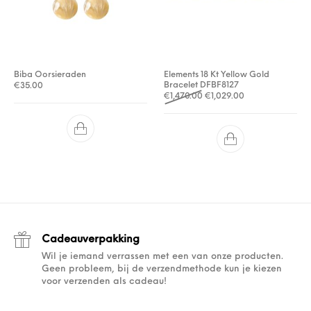
Biba Oorsieraden
Elements 18 Kt Yellow Gold
Bracelet DFBF8127
€
35.00
Oorspronkelijke prijs was:
Huidige prijs is: 
€
1,470.00
€
1,029.00
Cadeauverpakking
Wil je iemand verrassen met een van onze producten.
Geen probleem, bij de verzendmethode kun je kiezen
voor verzenden als cadeau!