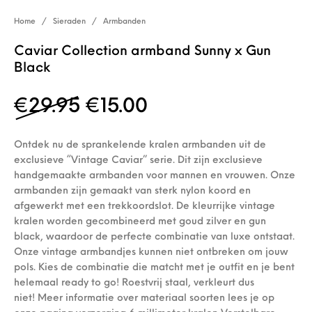
Home
/
Sieraden
/
Armbanden
Caviar Collection armband Sunny x Gun
Black
Oorspronkelijke prijs wa
Huidige prijs is: €
€
29.95
€
15.00
Ontdek nu de sprankelende kralen armbanden uit de
exclusieve “Vintage Caviar” serie. Dit zijn exclusieve
handgemaakte armbanden voor mannen en vrouwen. Onze
armbanden zijn gemaakt van sterk nylon koord en
afgewerkt met een trekkoordslot. De kleurrijke vintage
kralen worden gecombineerd met goud zilver en gun
black, waardoor de perfecte combinatie van luxe ontstaat.
Onze vintage armbandjes kunnen niet ontbreken om jouw
pols. Kies de combinatie die matcht met je outfit en je bent
helemaal ready to go! Roestvrij staal, verkleurt dus
niet! Meer informatie over materiaal soorten lees je op