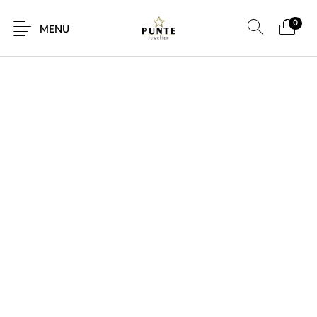
0
SALE!
MENU
Sale
Sieraden
Horloges
Brillen
Giftcard
Accessoires