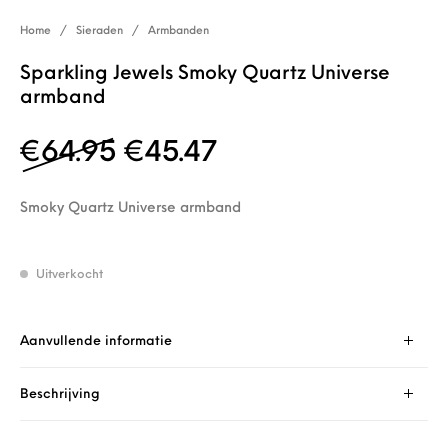
Home
/
Sieraden
/
Armbanden
Sparkling Jewels Smoky Quartz Universe
armband
Oorspronkelijke prijs w
Huidige prijs is: 
€
64.95
€
45.47
Smoky Quartz Universe armband
Uitverkocht
Aanvullende informatie
Beschrijving