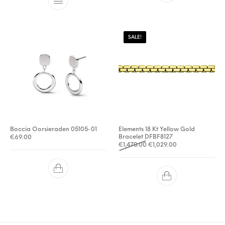
SALE!
Boccia Oorsieraden 05105-01
Elements 18 Kt Yellow Gold
Bracelet DFBF8127
€
69.00
Oorspronkelijke prijs was:
Huidige prijs is: 
€
1,470.00
€
1,029.00