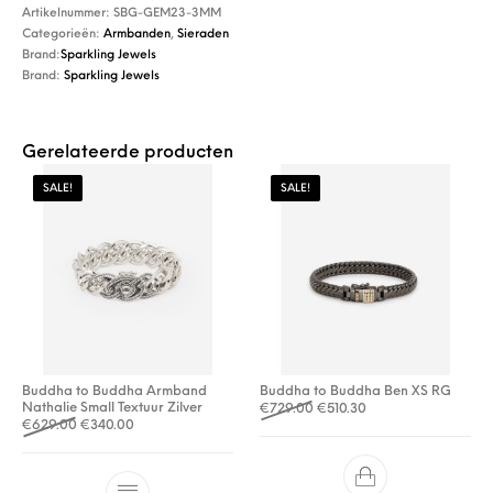
Artikelnummer:
SBG-GEM23-3MM
Categorieën:
Armbanden
,
Sieraden
Brand:
Sparkling Jewels
Brand:
Sparkling Jewels
Gerelateerde producten
SALE!
SALE!
Buddha to Buddha Armband
Buddha to Buddha Ben XS RG
Nathalie Small Textuur Zilver
Oorspronkelijke prijs was: 
Huidige prijs is: €510
€
729.00
€
510.30
Oorspronkelijke prijs was: €629.00.
Huidige prijs is: €340.00.
€
629.00
€
340.00