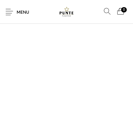
0
SALE!
MENU
Sale
Sieraden
Horloges
Brillen
Giftcard
Accessoires