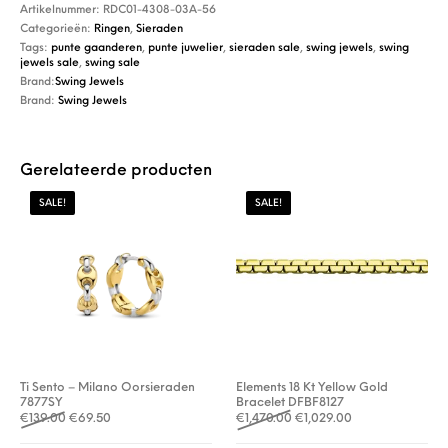
Artikelnummer:
RDC01-4308-03A-56
Categorieën:
Ringen
,
Sieraden
Tags:
punte gaanderen
,
punte juwelier
,
sieraden sale
,
swing jewels
,
swing
jewels sale
,
swing sale
Brand:
Swing Jewels
Brand:
Swing Jewels
Gerelateerde producten
SALE!
SALE!
Ti Sento – Milano Oorsieraden
Elements 18 Kt Yellow Gold
7877SY
Bracelet DFBF8127
Oorspronkelijke prijs was: €139.00.
Huidige prijs is: €69.50.
Oorspronkelijke prijs was:
Huidige prijs is: 
€
139.00
€
69.50
€
1,470.00
€
1,029.00