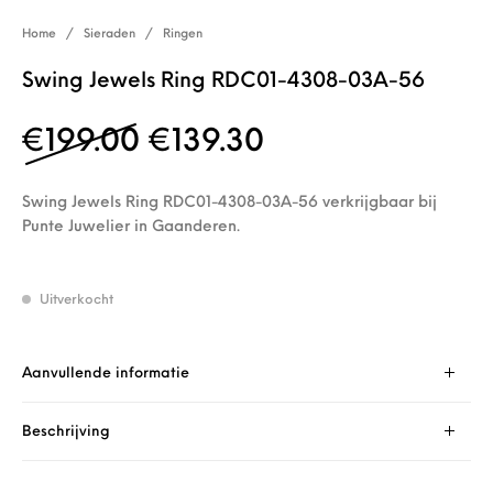
Home
/
Sieraden
/
Ringen
Swing Jewels Ring RDC01-4308-03A-56
Oorspronkelijke prijs w
Huidige prijs is
€
199.00
€
139.30
Swing Jewels Ring RDC01-4308-03A-56 verkrijgbaar bij
Punte Juwelier in Gaanderen.
Uitverkocht
Aanvullende informatie
Beschrijving