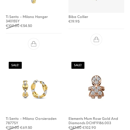
Ti Sento – Milano Hanger
Biba Collier
34015SY
€
19.95
Oorspronkelijke prijs was: €109.00.
Huidige prijs is: €54.50.
€
109.00
€
54.50
SALE!
SALE!
Ti Sento – Milano Oorsieraden
Elements Mum Rose Gold And
7877SY
Diamonds DCHF9186.003
Oorspronkelijke prijs was: €139.00.
Huidige prijs is: €69.50.
Oorspronkelijke prijs was: €
Huidige prijs is: €102
€
139.00
€
69.50
€
147.00
€
102.90