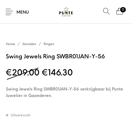
0
SALE!
MENU
Home
/
Sieraden
/
Ringen
Sale
Sieraden
Horloges
Brillen
Swing Jewels Ring SWBR01JAN-Y-56
Oorspronkelijke prijs 
Huidige prijs is
€
209.00
€
146.30
Giftcard
Accessoires
Swing Jewels Ring SWBR01JAN-Y-56 verkrijgbaar bij Punte
Juwelier in Gaanderen.
Uitverkocht