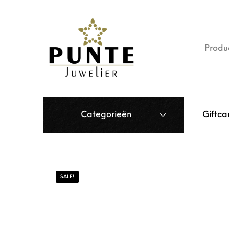
Sale
Siera
Categorieën
Giftca
SALE!