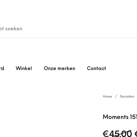
den
Horloges
Brillen
Gi
rd
Winkel
Onze merken
Contact
Home
/
Sieraden
Moments 15
€
45.00