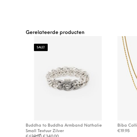
Gerelateerde producten
SALE!
Buddha to Buddha Armband Nathalie
Biba Coll
Small Textuur Zilver
€
19.95
Oorspronkelijke prijs was: €629.00.
Huidige prijs is: €340.00.
€
629.00
€
340.00