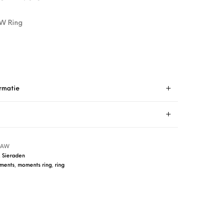
W Ring
rmatie
2AW
,
Sieraden
ments
,
moments ring
,
ring