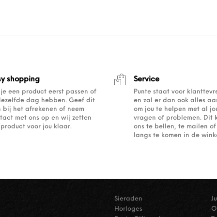
sy shopping
Service
 je een product eerst passen of
Punte staat voor klanttev
dezelfde dag hebben. Geef dit
en zal er dan ook alles a
 bij het afrekenen of neem
om jou te helpen met al j
tact met ons op en wij zetten
vragen of problemen. Dit 
 product voor jou klaar.
ons te bellen, te mailen 
langs te komen in de winke
Sieraden
J
Horloges
O