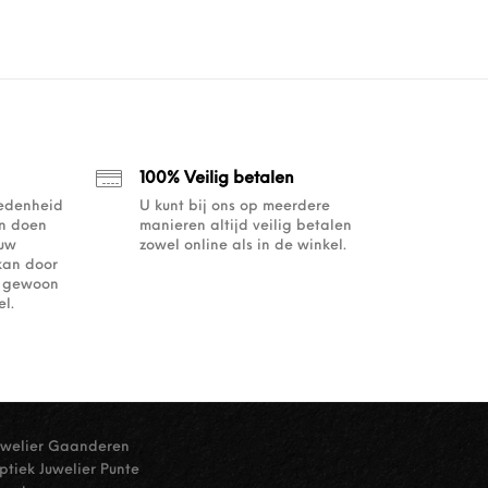
100% Veilig betalen
redenheid
U kunt bij ons op meerdere
an doen
manieren altijd veilig betalen
ouw
zowel online als in de winkel.
kan door
of gewoon
l.
uwelier Gaanderen
ptiek Juwelier Punte